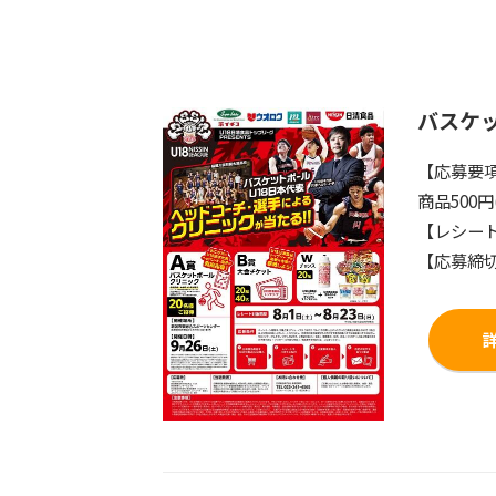
バスケ
【応募要
商品500
【レシート
【応募締切