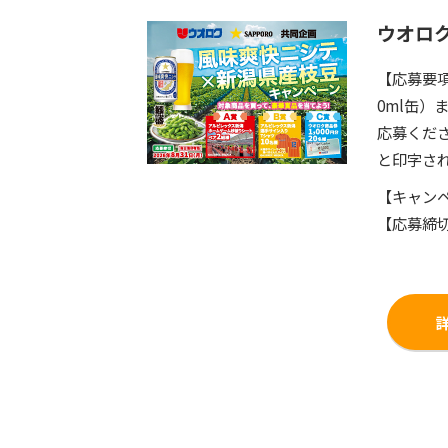
ウオロ
【応募要
0ml缶
応募くだ
と印字さ
【キャンペ
【応募締切