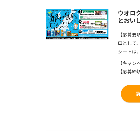
ウオロ
とおい
【応募要
口として
シ―トは
【キャンペ
【応募締切